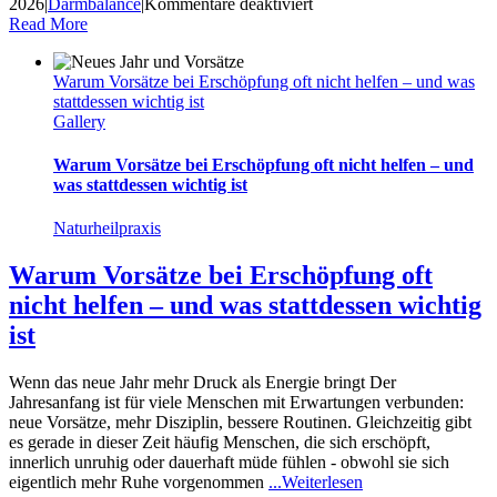
für
2026
|
Darmbalance
|
Kommentare deaktiviert
Darm
Read More
und
Hormone
Warum Vorsätze bei Erschöpfung oft nicht helfen – und was
im
stattdessen wichtig ist
Gleichgewicht
Gallery
–
warum
Darmbalance
Warum Vorsätze bei Erschöpfung oft nicht helfen – und
für
was stattdessen wichtig ist
hormonelle
Gesundheit
Naturheilpraxis
entscheidend
ist
Warum Vorsätze bei Erschöpfung oft
nicht helfen – und was stattdessen wichtig
ist
Wenn das neue Jahr mehr Druck als Energie bringt Der
Jahresanfang ist für viele Menschen mit Erwartungen verbunden:
neue Vorsätze, mehr Disziplin, bessere Routinen. Gleichzeitig gibt
es gerade in dieser Zeit häufig Menschen, die sich erschöpft,
innerlich unruhig oder dauerhaft müde fühlen - obwohl sie sich
eigentlich mehr Ruhe vorgenommen
...Weiterlesen