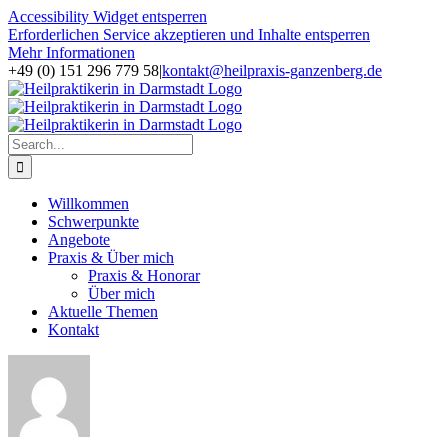
Accessibility Widget entsperren
Erforderlichen Service akzeptieren und Inhalte entsperren
Mehr Informationen
Skip
+49 (0) 151 296 779 58
|
kontakt@heilpraxis-ganzenberg.de
to
Facebook
Instagram
content
Search
for:
Willkommen
Schwerpunkte
Angebote
Praxis & Über mich
Praxis & Honorar
Über mich
Aktuelle Themen
Kontakt