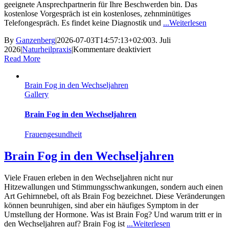
geeignete Ansprechpartnerin für Ihre Beschwerden bin. Das
kostenlose Vorgespräch ist ein kostenloses, zehnminütiges
Telefongespräch. Es findet keine Diagnostik und
...Weiterlesen
By
Ganzenberg
|
2026-07-03T14:57:13+02:00
3. Juli
für
2026
|
Naturheilpraxis
|
Kommentare deaktiviert
Das
Read More
kostenlose
Informationsgespräch
Brain Fog in den Wechseljahren
–
Gallery
Warum
ich
es
Brain Fog in den Wechseljahren
anbiete
und
Frauengesundheit
wie
es
Brain Fog in den Wechseljahren
Ihnen
hilft
Viele Frauen erleben in den Wechseljahren nicht nur
Hitzewallungen und Stimmungsschwankungen, sondern auch einen
Art Gehirnnebel, oft als Brain Fog bezeichnet. Diese Veränderungen
können beunruhigen, sind aber ein häufiges Symptom in der
Umstellung der Hormone. Was ist Brain Fog? Und warum tritt er in
den Wechseljahren auf? Brain Fog ist
...Weiterlesen