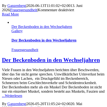
By
Ganzenberg
|
2026-06-13T11:01:02+02:00
13. Juni
für
2026
|
Frauengesundheit
|
Kommentare deaktiviert
Brain
Read More
Fog
in
Der Beckenboden in den Wechseljahren
den
Gallery
Wechseljahren
Der Beckenboden in den Wechseljahren
Frauengesundheit
Der Beckenboden in den Wechseljahren
Viele Frauen in den Wechseljahren berichten über Beschwerden,
über das Sie nicht gerne sprechen. Unwillkürlicher Urinverlust beim
Niesen oder Lachen, ein Druckgefühl im Beckenbereich,
Schmerzen beim Geschlechtsverkehr und Scheidentrockenheit.
Der Beckenboden mehr als ein Muskel Der Beckenboden ist nicht
nur ein einzelner Muskel, sondern besteht aus Muskeln, Faszien und
...Weiterlesen
By
Ganzenberg
|
2026-05-20T11:05:24+02:00
20. Mai