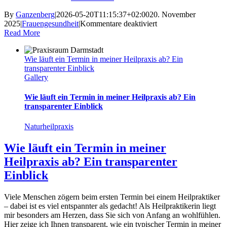
By
Ganzenberg
|
2026-05-20T11:15:37+02:00
20. November
für
2025
|
Frauengesundheit
|
Kommentare deaktiviert
Schlafstörungen
Read More
in
den
Wie läuft ein Termin in meiner Heilpraxis ab? Ein
Wechseljahren
transparenter Einblick
–
Gallery
Ursachen
und
naturheilkundliche
Wie läuft ein Termin in meiner Heilpraxis ab? Ein
Hilfe
transparenter Einblick
Naturheilpraxis
Wie läuft ein Termin in meiner
Heilpraxis ab? Ein transparenter
Einblick
Viele Menschen zögern beim ersten Termin bei einem Heilpraktiker
– dabei ist es viel entspannter als gedacht! Als Heilpraktikerin liegt
mir besonders am Herzen, dass Sie sich von Anfang an wohlfühlen.
Hier zeige ich Ihnen transparent, wie ein typischer Termin in meiner