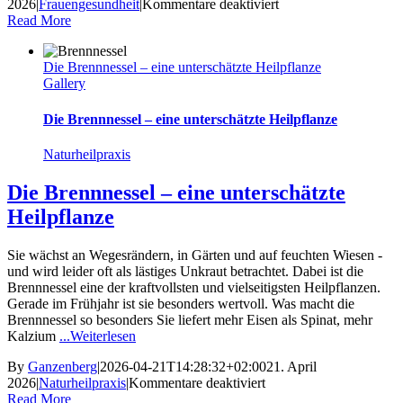
für
2026
|
Frauengesundheit
|
Kommentare deaktiviert
Der
Read More
Beckenboden
in
Die Brennnessel – eine unterschätzte Heilpflanze
den
Gallery
Wechseljahren
Die Brennnessel – eine unterschätzte Heilpflanze
Naturheilpraxis
Die Brennnessel – eine unterschätzte
Heilpflanze
Sie wächst an Wegesrändern, in Gärten und auf feuchten Wiesen -
und wird leider oft als lästiges Unkraut betrachtet. Dabei ist die
Brennnessel eine der kraftvollsten und vielseitigsten Heilpflanzen.
Gerade im Frühjahr ist sie besonders wertvoll. Was macht die
Brennnessel so besonders Sie liefert mehr Eisen als Spinat, mehr
Kalzium
...Weiterlesen
By
Ganzenberg
|
2026-04-21T14:28:32+02:00
21. April
für
2026
|
Naturheilpraxis
|
Kommentare deaktiviert
Die
Read More