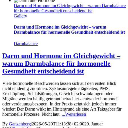
die
Darm und Hormone im Gleichgewicht – warum Darmbalance
Wechseljahre:
für hormonelle Gesundheit entscheidend ist
Was
Gallery
du
jetzt
tun
Darm und Hormone im Gleichgewicht – warum
kannst
Darmbalance für hormonelle Gesundheit entscheidend ist
Darmbalance
Darm und Hormone im Gleichgewicht –
warum Darmbalance für hormonelle
Gesundheit entscheidend ist
Viele hormonelle Beschwerden lassen sich auf den ersten Blick
nicht eindeutig zuordnen. Zyklusunregelmäßigkeiten, PMS,
Erschöpfung, Schlafstörungen, Gewichtsschwankungen oder
Migräne werden häufig getrennt betrachtet - entweder hormonell
oder verdauungsbezogen. In der Praxis zeigt sich jedoch immer
wieder: Der Darm wirkt im Hintergrund als eine Art Taktgeber für
hormonelle Prozesse. Nicht laut,
...Weiterlesen
By
Ganzenberg
|
2026-05-20T11:13:38+02:00
29. Januar