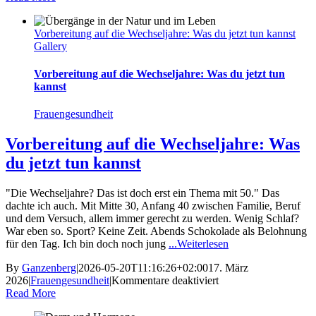
Brennnessel
–
Vorbereitung auf die Wechseljahre: Was du jetzt tun kannst
eine
Gallery
unterschätzte
Heilpflanze
Vorbereitung auf die Wechseljahre: Was du jetzt tun
kannst
Frauengesundheit
Vorbereitung auf die Wechseljahre: Was
du jetzt tun kannst
"Die Wechseljahre? Das ist doch erst ein Thema mit 50." Das
dachte ich auch. Mit Mitte 30, Anfang 40 zwischen Familie, Beruf
und dem Versuch, allem immer gerecht zu werden. Wenig Schlaf?
War eben so. Sport? Keine Zeit. Abends Schokolade als Belohnung
für den Tag. Ich bin doch noch jung
...Weiterlesen
By
Ganzenberg
|
2026-05-20T11:16:26+02:00
17. März
für
2026
|
Frauengesundheit
|
Kommentare deaktiviert
Vorbereitung
Read More
auf