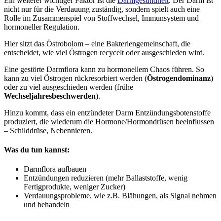
Ein weiterer wichtiger Faktor ist die
Darmgesundheit
. Der Darm ist
nicht nur für die Verdauung zuständig, sondern spielt auch eine
Rolle im Zusammenspiel von Stoffwechsel, Immunsystem und
hormoneller Regulation.
Hier sitzt das Östrobolom – eine Bakteriengemeinschaft, die
entscheidet, wie viel Östrogen recycelt oder ausgeschieden wird.
Eine gestörte Darmflora kann zu hormonellem Chaos führen. So
kann zu viel Östrogen rückresorbiert werden (
Östrogendominanz
)
oder zu viel ausgeschieden werden (frühe
Wechseljahresbeschwerden
).
Hinzu kommt, dass ein entzündeter Darm Entzündungsbotenstoffe
produziert, die wiederum die Hormone/Hormondrüsen beeinflussen
– Schilddrüse, Nebennieren.
Was du tun kannst:
Darmflora aufbauen
Entzündungen reduzieren (mehr Ballaststoffe, wenig
Fertigprodukte, weniger Zucker)
Verdauungsprobleme, wie z.B. Blähungen, als Signal nehmen
und behandeln