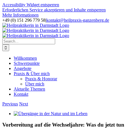
Accessibility Widget entsperren
Erforderlichen Service akzeptieren und Inhalte entsperren
Mehr Informationen
Skip
+49 (0) 151 296 779 58
|
kontakt@heilpraxis-ganzenberg.de
to
Facebook
Instagram
content
Search
for:
Willkommen
Schwerpunkte
Angebote
Praxis & Über mich
Praxis & Honorar
Über mich
Aktuelle Themen
Kontakt
Previous
Next
View
Larger
Image
Vorbereitung auf die Wechseljahre: Was du jetzt tun