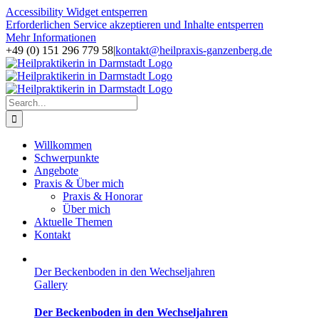
Accessibility Widget entsperren
Erforderlichen Service akzeptieren und Inhalte entsperren
Mehr Informationen
Skip
+49 (0) 151 296 779 58
|
kontakt@heilpraxis-ganzenberg.de
to
Facebook
Instagram
content
Search
for:
Willkommen
Schwerpunkte
Angebote
Praxis & Über mich
Praxis & Honorar
Über mich
Aktuelle Themen
Kontakt
Der Beckenboden in den Wechseljahren
Gallery
Der Beckenboden in den Wechseljahren