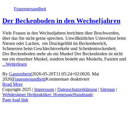
Frauengesundheit
Der Beckenboden in den Wechseljahren
Viele Frauen in den Wechseljahren berichten über Beschwerden,
über das Sie nicht gerne sprechen. Unwillkürlicher Urinverlust beim
Niesen oder Lachen, ein Druckgefühl im Beckenbereich,
Schmerzen beim Geschlechtsverkehr und Scheidentrockenheit.
Der Beckenboden mehr als ein Muskel Der Beckenboden ist nicht
nur ein einzelner Muskel, sondern besteht aus Muskeln, Faszien und
...Weiterlesen
By
Ganzenberg
|
2026-05-20T11:05:24+02:00
20. Mai
für
2026
|
Frauengesundheit
|
Kommentare deaktiviert
Der
Read More
Beckenboden
Copyright 2025 |
Impressum
|
Datenschutzerklärung
|
Sitemap
|
in
Webdesigner Heilpraktiker: HomepageHandmade
den
Page load link
Go
Wechseljahren
to
Top