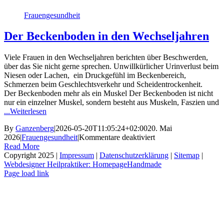
Frauengesundheit
Der Beckenboden in den Wechseljahren
Viele Frauen in den Wechseljahren berichten über Beschwerden,
über das Sie nicht gerne sprechen. Unwillkürlicher Urinverlust beim
Niesen oder Lachen, ein Druckgefühl im Beckenbereich,
Schmerzen beim Geschlechtsverkehr und Scheidentrockenheit.
Der Beckenboden mehr als ein Muskel Der Beckenboden ist nicht
nur ein einzelner Muskel, sondern besteht aus Muskeln, Faszien und
...Weiterlesen
By
Ganzenberg
|
2026-05-20T11:05:24+02:00
20. Mai
für
2026
|
Frauengesundheit
|
Kommentare deaktiviert
Der
Read More
Beckenboden
Copyright 2025 |
Impressum
|
Datenschutzerklärung
|
Sitemap
|
in
Webdesigner Heilpraktiker: HomepageHandmade
den
Page load link
Go
Wechseljahren
to
Top