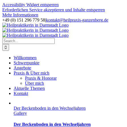
Accessibility Widget entsperren
Erforderlichen Service akzeptieren und Inhalte entsperren
Mehr Informationen
Skip
+49 (0) 151 296 779 58
|
kontakt@heilpraxis-ganzenberg.de
to
Facebook
Instagram
content
Search
for:
Willkommen
Schwerpunkte
Angebote
Praxis & Über mich
Praxis & Honorar
Über mich
Aktuelle Themen
Kontakt
Der Beckenboden in den Wechseljahren
Gallery
Der Beckenboden in den Wechseljahren