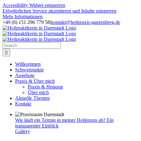
Accessibility Widget entsperren
Erforderlichen Service akzeptieren und Inhalte entsperren
Mehr Informationen
Skip
+49 (0) 151 296 779 58
|
kontakt@heilpraxis-ganzenberg.de
to
Facebook
Instagram
content
Search
for:
Willkommen
Schwerpunkte
Angebote
Praxis & Über mich
Praxis & Honorar
Über mich
Aktuelle Themen
Kontakt
Wie läuft ein Termin in meiner Heilpraxis ab? Ein
transparenter Einblick
Gallery