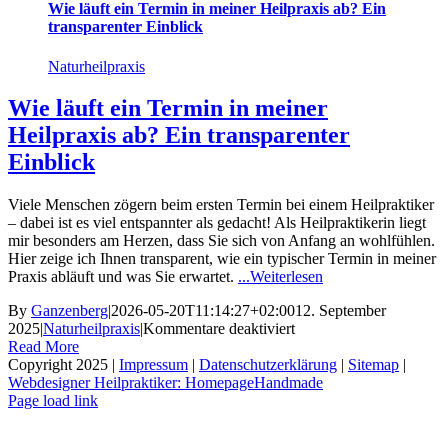
Wie läuft ein Termin in meiner Heilpraxis ab? Ein
transparenter Einblick
Naturheilpraxis
Wie läuft ein Termin in meiner
Heilpraxis ab? Ein transparenter
Einblick
Viele Menschen zögern beim ersten Termin bei einem Heilpraktiker
– dabei ist es viel entspannter als gedacht! Als Heilpraktikerin liegt
mir besonders am Herzen, dass Sie sich von Anfang an wohlfühlen.
Hier zeige ich Ihnen transparent, wie ein typischer Termin in meiner
Praxis abläuft und was Sie erwartet.
...Weiterlesen
By
Ganzenberg
|
2026-05-20T11:14:27+02:00
12. September
für
2025
|
Naturheilpraxis
|
Kommentare deaktiviert
Wie
Read More
läuft
Copyright 2025 |
Impressum
|
Datenschutzerklärung
|
Sitemap
|
ein
Webdesigner Heilpraktiker: HomepageHandmade
Termin
Page load link
Go
in
to
meiner